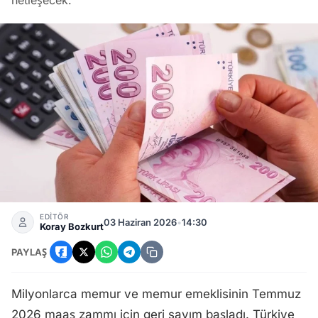
netleşecek.
Memur Zammı Temmuz 2026'da Ne Kadar Olacak? Enflasyo
EDİTÖR
03 Haziran 2026
•
14:30
Koray Bozkurt
PAYLAŞ
Milyonlarca memur ve memur emeklisinin Temmuz
2026 maaş zammı için geri sayım başladı. Türkiye