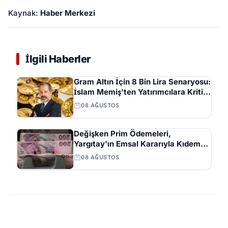
Kaynak:
Haber Merkezi
İlgili Haberler
Gram Altın İçin 8 Bin Lira Senaryosu:
İslam Memiş'ten Yatırımcılara Kritik
Uyarılar
08 AĞUSTOS
Değişken Prim Ödemeleri,
Yargıtay'ın Emsal Kararıyla Kıdem
Tazminatı Hesabına Dahil Edilecek
08 AĞUSTOS