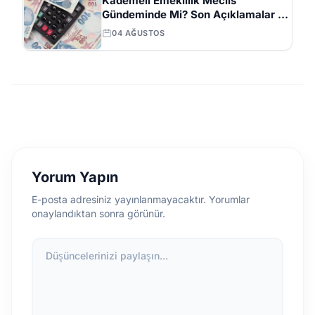
Kademeli Emeklilik Meclis
Gündeminde Mi? Son Açıklamalar ve
Beklentiler
04 AĞUSTOS
Yorum Yapın
E-posta adresiniz yayınlanmayacaktır. Yorumlar
onaylandıktan sonra görünür.
Düşüncelerinizi paylaşın...