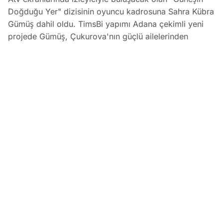
Doğduğu Yer" dizisinin oyuncu kadrosuna Sahra Kübra
Gümüş dahil oldu. TimsBi yapımı Adana çekimli yeni
projede Gümüş, Çukurova'nın güçlü ailelerinden
Kozanların kalfası Ahsen karakterine hayat verecek.
Yeni Dizisi 'Güneşin Doğduğu Yer'in Kadrosuna Sahra Küb
EDİTÖR
06 Ağustos 2026
•
04:01
Koray Bozkurt