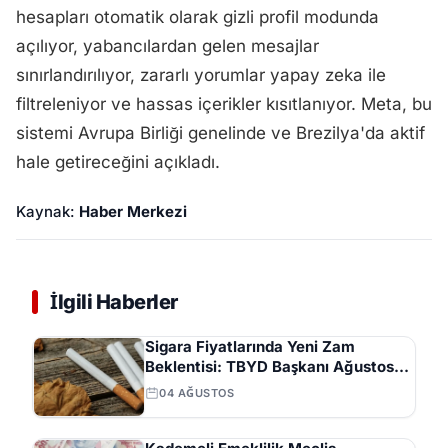
hesapları otomatik olarak gizli profil modunda
açılıyor, yabancılardan gelen mesajlar
sınırlandırılıyor, zararlı yorumlar yapay zeka ile
filtreleniyor ve hassas içerikler kısıtlanıyor. Meta, bu
sistemi Avrupa Birliği genelinde ve Brezilya'da aktif
hale getireceğini açıkladı.
Kaynak:
Haber Merkezi
İlgili Haberler
Sigara Fiyatlarında Yeni Zam
Beklentisi: TBYD Başkanı Ağustos
Ayını İşaret Etti
04 AĞUSTOS