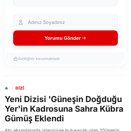
Yorumu Gönder
Gizliliğiniz korunmaktadır
/
DIZI
Yeni Dizisi 'Güneşin Doğduğu
Yer'in Kadrosuna Sahra Kübra
Gümüş Eklendi
Atv ekranlarında izleyiciyle buluşacak olan "Güneşin