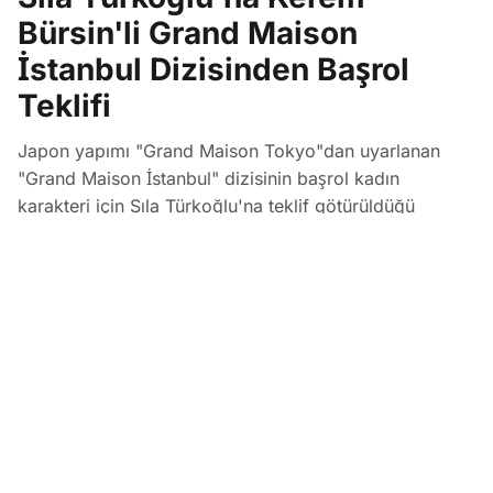
Bürsin'li Grand Maison
İstanbul Dizisinden Başrol
Teklifi
Japon yapımı "Grand Maison Tokyo"dan uyarlanan
"Grand Maison İstanbul" dizisinin başrol kadın
karakteri için Sıla Türkoğlu'na teklif götürüldüğü
öğrenildi. Prime Video için Dass Yapım tarafından
hazırlanan ve Kerem Bürsin'in başrolünde yer alacağı 8
bölümlük projenin çekimlerinin Urla'da yapılması
planlanıyor.