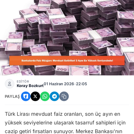
Mevduat Faizleri Yükseldi: Bankalar Üç Ayın En Yüksek Getir
EDİTÖR
01 Haziran 2026
•
22:05
Koray Bozkurt
PAYLAŞ
Türk Lirası mevduat faiz oranları, son üç ayın en
yüksek seviyelerine ulaşarak tasarruf sahipleri için
cazip getiri fırsatları sunuyor. Merkez Bankası'nın