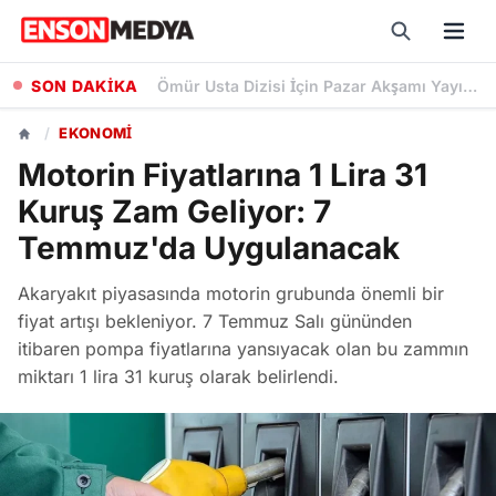
SON DAKİKA
Bankaların Ağustos 2026 Emekli Promosyonları: Güncel Ödeme Tutarları ve Şartları
/
EKONOMI
Motorin Fiyatlarına 1 Lira 31
Kuruş Zam Geliyor: 7
Temmuz'da Uygulanacak
Akaryakıt piyasasında motorin grubunda önemli bir
fiyat artışı bekleniyor. 7 Temmuz Salı gününden
itibaren pompa fiyatlarına yansıyacak olan bu zammın
miktarı 1 lira 31 kuruş olarak belirlendi.