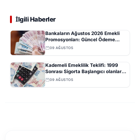
İlgili Haberler
Bankaların Ağustos 2026 Emekli
Promosyonları: Güncel Ödeme
Tutarları ve Şartları
09 AĞUSTOS
Kademeli Emeklilik Teklifi: 1999
Sonrası Sigorta Başlangıcı olanlar
Kaç Yaşında Emekli Olacak?
09 AĞUSTOS