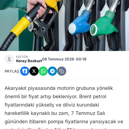
Motorin Fiyatlarına 1 Lira 31 Kuruş Zam Geliyor: 7 Temmuz
EDİTÖR
06 Temmuz 2026
•
00:18
Koray Bozkurt
PAYLAŞ
Akaryakıt piyasasında motorin grubuna yönelik
önemli bir fiyat artışı bekleniyor. Brent petrol
fiyatlarındaki yükseliş ve döviz kurundaki
hareketlilik kaynaklı bu zam, 7 Temmuz Salı
gününden itibaren pompa fiyatlarına yansıyacak ve