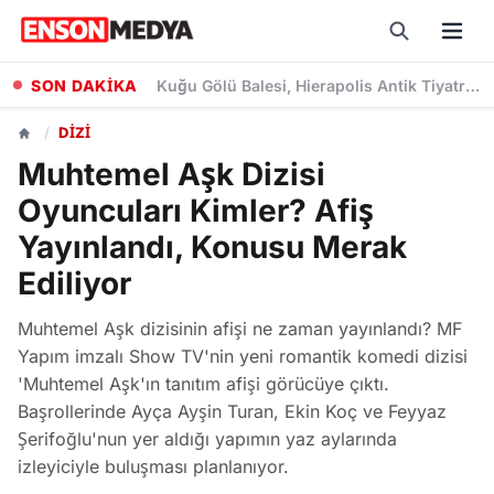
SON DAKİKA
Kuğu Gölü Balesi, Hierapolis Antik Tiyatrosu'nda Sanatseverlerle Buluştu
/
DIZI
Muhtemel Aşk Dizisi
Oyuncuları Kimler? Afiş
Yayınlandı, Konusu Merak
Ediliyor
Muhtemel Aşk dizisinin afişi ne zaman yayınlandı? MF
Yapım imzalı Show TV'nin yeni romantik komedi dizisi
'Muhtemel Aşk'ın tanıtım afişi görücüye çıktı.
Başrollerinde Ayça Ayşin Turan, Ekin Koç ve Feyyaz
Şerifoğlu'nun yer aldığı yapımın yaz aylarında
izleyiciyle buluşması planlanıyor.