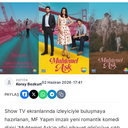
Muhtemel Aşk Dizisi Afişi Yayınlandı: Başroller ve Hikaye 
EDİTÖR
02 Haziran 2026
•
17:41
Koray Bozkurt
PAYLAŞ
Show TV ekranlarında izleyiciyle buluşmaya
hazırlanan, MF Yapım imzalı yeni romantik komedi
dizisi 'Muhtemel Aşk'ın afişi nihayet görücüye çıktı.