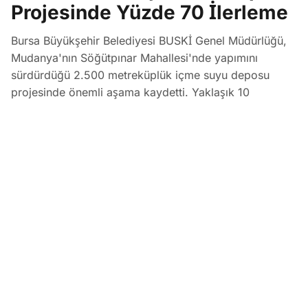
Projesinde Yüzde 70 İlerleme
Bursa Büyükşehir Belediyesi BUSKİ Genel Müdürlüğü,
Mudanya'nın Söğütpınar Mahallesi'nde yapımını
sürdürdüğü 2.500 metreküplük içme suyu deposu
projesinde önemli aşama kaydetti. Yaklaşık 10
mahalleye kesintisiz ve sağlıklı içme suyu sağlayacak
olan projenin fiziki gerçekleşme oranı yüzde 70
seviyesine ulaştı.