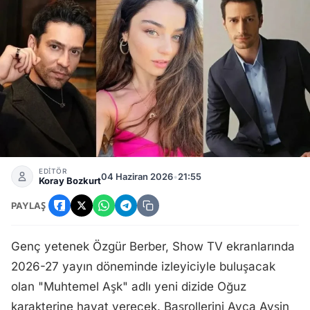
Özgür Berber Kimdir? Muhtemel Aşk Dizisi Oğuz Karakteri v
EDİTÖR
04 Haziran 2026
•
21:55
Koray Bozkurt
PAYLAŞ
Genç yetenek Özgür Berber, Show TV ekranlarında
2026-27 yayın döneminde izleyiciyle buluşacak
olan "Muhtemel Aşk" adlı yeni dizide Oğuz
karakterine hayat verecek. Başrollerini Ayça Ayşin