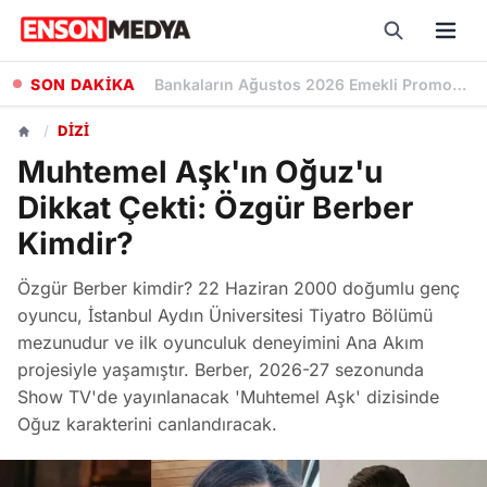
SON DAKİKA
Kademeli Emeklilik Teklifi: 1999 Sonrası Sigorta Başlangıcı olanlar Kaç Yaşında Emekli Olacak?
/
DIZI
Muhtemel Aşk'ın Oğuz'u
Dikkat Çekti: Özgür Berber
Kimdir?
Özgür Berber kimdir? 22 Haziran 2000 doğumlu genç
oyuncu, İstanbul Aydın Üniversitesi Tiyatro Bölümü
mezunudur ve ilk oyunculuk deneyimini Ana Akım
projesiyle yaşamıştır. Berber, 2026-27 sezonunda
Show TV'de yayınlanacak 'Muhtemel Aşk' dizisinde
Oğuz karakterini canlandıracak.