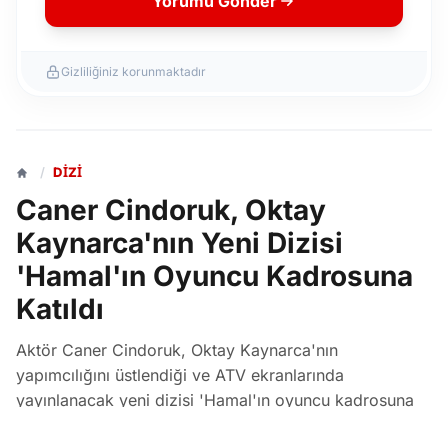
Yorumu Gönder
Gizliliğiniz korunmaktadır
/
DIZI
Caner Cindoruk, Oktay
Kaynarca'nın Yeni Dizisi
'Hamal'ın Oyuncu Kadrosuna
Katıldı
Aktör Caner Cindoruk, Oktay Kaynarca'nın
yapımcılığını üstlendiği ve ATV ekranlarında
yayınlanacak yeni dizisi 'Hamal'ın oyuncu kadrosuna
dahil oldu. Cindoruk'un 'Egemen' karakterine hayat