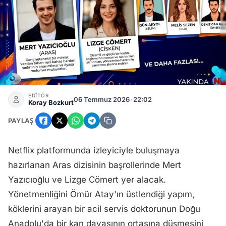
Netflix Dizisi Aras'ın Oyuncu Kadrosu ve Konusu Belli Oldu
EDİTÖR
06 Temmuz 2026
•
22:02
Koray Bozkurt
PAYLAŞ
Netflix platformunda izleyiciyle buluşmaya
hazırlanan Aras dizisinin başrollerinde Mert
Yazıcıoğlu ve Lizge Cömert yer alacak.
Yönetmenliğini Ömür Atay'ın üstlendiği yapım,
köklerini arayan bir acil servis doktorunun Doğu
Anadolu'da bir kan davasının ortasına düşmesini