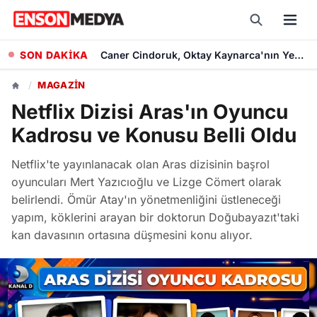
SON DAKİKA
Hande Elaman, Yeni Projesi 'Tutsak Sevda' Dizisinde Rol Alacak
/
MAGAZIN
Netflix Dizisi Aras'ın Oyuncu
Kadrosu ve Konusu Belli Oldu
Netflix'te yayınlanacak olan Aras dizisinin başrol
oyuncuları Mert Yazıcıoğlu ve Lizge Cömert olarak
belirlendi. Ömür Atay'ın yönetmenliğini üstleneceği
yapım, köklerini arayan bir doktorun Doğubayazıt'taki
kan davasının ortasına düşmesini konu alıyor.