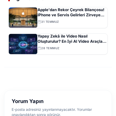
Apple'dan Rekor Çeyrek Bilançosu!
iPhone ve Servis Gelirleri Zirveye
Çıktı
31 TEMMUZ
Yapay Zekâ ile Video Nasıl
Oluşturulur? En İyi AI Video Araçları
ve İpuçları Tam Listesi
28 TEMMUZ
Yorum Yapın
E-posta adresiniz yayınlanmayacaktır. Yorumlar
onaylandıktan sonra görünür.