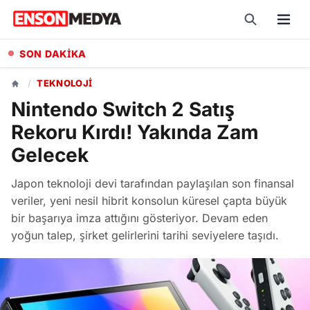
SON DAKİKA
Kademeli Emeklilikte 1999 Sonrası Sigortalılar İçin Yaş Ve Prim Günü Şartları Neler?
/
TEKNOLOJI
Nintendo Switch 2 Satış
Rekoru Kırdı! Yakında Zam
Gelecek
Japon teknoloji devi tarafından paylaşılan son finansal
veriler, yeni nesil hibrit konsolun küresel çapta büyük
bir başarıya imza attığını gösteriyor. Devam eden
yoğun talep, şirket gelirlerini tarihi seviyelere taşıdı.