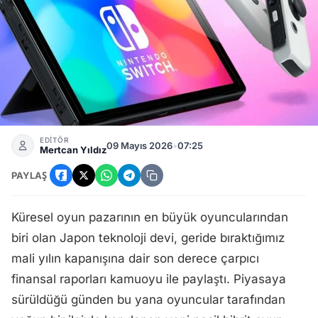
Nintendo Switch 2 Satış Rekoru Kırdı! Yakında Zam Gelece
EDİTÖR
09 Mayıs 2026
•
07:25
Mertcan Yıldız
PAYLAŞ
Küresel oyun pazarının en büyük oyuncularından
biri olan Japon teknoloji devi, geride bıraktığımız
mali yılın kapanışına dair son derece çarpıcı
finansal raporları kamuoyu ile paylaştı. Piyasaya
sürüldüğü günden bu yana oyuncular tarafından