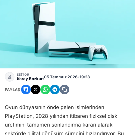
PlayStation Fiziksel Disk Üretimini Sonlandırıyor: Oyun Sektö
EDİTÖR
05 Temmuz 2026
•
19:23
Koray Bozkurt
PAYLAŞ
Oyun dünyasının önde gelen isimlerinden
PlayStation, 2028 yılından itibaren fiziksel disk
üretimini tamamen sonlandırma kararı alarak
sektörde dijital dönüşüm sürecini hızlandırıyor. Bu