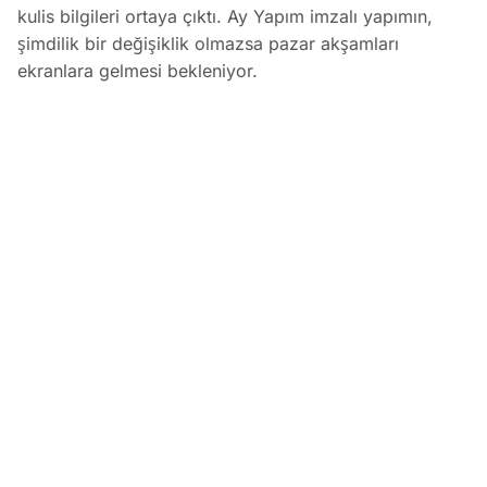
kulis bilgileri ortaya çıktı. Ay Yapım imzalı yapımın,
şimdilik bir değişiklik olmazsa pazar akşamları
ekranlara gelmesi bekleniyor.
Ömür Usta Dizisi İçin Pazar Akşamı Yayın Günü İddiası
EDİTÖR
09 Ağustos 2026
•
16:46
Koray Bozkurt
PAYLAŞ