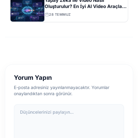
Yapay Zekâ ile Video Nasıl
Oluşturulur? En İyi AI Video Araçları
ve İpuçları Tam Listesi
28 TEMMUZ
Yorum Yapın
E-posta adresiniz yayınlanmayacaktır. Yorumlar
onaylandıktan sonra görünür.
Düşüncelerinizi paylaşın...