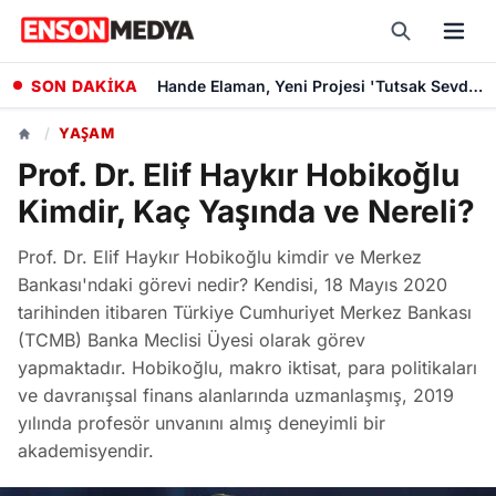
SON DAKİKA
"Sevdiğim İnsanlar" Filminin Oyuncu Kadrosuna Altın Palmiye Ödüllü Vlad Ivanov Katıldı
/
YAŞAM
Prof. Dr. Elif Haykır Hobikoğlu
Kimdir, Kaç Yaşında ve Nereli?
Prof. Dr. Elif Haykır Hobikoğlu kimdir ve Merkez
Bankası'ndaki görevi nedir? Kendisi, 18 Mayıs 2020
tarihinden itibaren Türkiye Cumhuriyet Merkez Bankası
(TCMB) Banka Meclisi Üyesi olarak görev
yapmaktadır. Hobikoğlu, makro iktisat, para politikaları
ve davranışsal finans alanlarında uzmanlaşmış, 2019
yılında profesör unvanını almış deneyimli bir
akademisyendir.