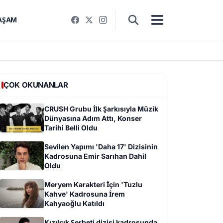
AŞAM
ÇOK OKUNANLAR
CRUSH Grubu İlk Şarkısıyla Müzik
Dünyasına Adım Attı, Konser
Tarihi Belli Oldu
Sevilen Yapımı 'Daha 17' Dizisinin
Kadrosuna Emir Sarıhan Dahil
Oldu
Meryem Karakteri İçin 'Tuzlu
Kahve' Kadrosuna İrem
Kahyaoğlu Katıldı
Kızılcık Şerbeti dizisi kadrosunda