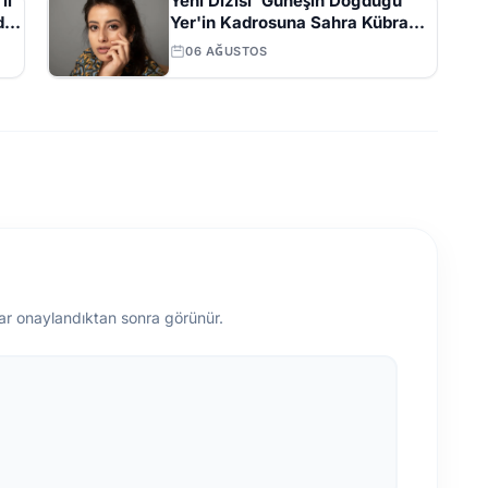
li
Yeni Dizisi 'Güneşin Doğduğu
den
Yer'in Kadrosuna Sahra Kübra
Gümüş Eklendi
06 AĞUSTOS
ar onaylandıktan sonra görünür.