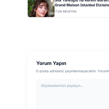
Sıla Türkoğlu'na Kerem Bürsin'
Grand Maison İstanbul Dizisin
Başrol Teklifi
06 AĞUSTOS
Yorum Yapın
E-posta adresiniz yayınlanmayacaktır. Yoruml
Düşüncelerinizi paylaşın...