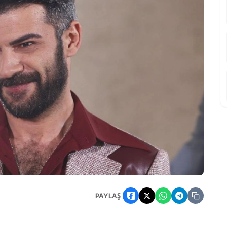
lisdemir Rolüyle İzleyici Karşısına Çıkacak
PAYLAŞ