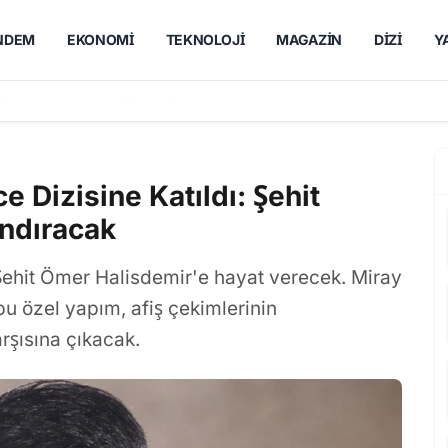
NDEM
EKONOMI
TEKNOLOJI
MAGAZIN
DIZI
Y
, Lavanta Üretimiyle Kent Ekonomisine Katkı Sunuyor
 Dizisine Katıldı: Şehit
ndıracak
hit Ömer Halisdemir'e hayat verecek. Miray
u özel yapım, afiş çekimlerinin
rşısına çıkacak.