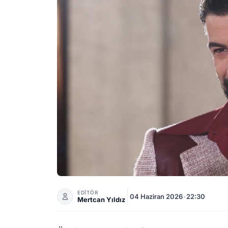
Rüzgâr Aksoy Asırlık Gece Dizisinde Ömer Ha
EDİTÖR
04 Haziran 2026
•
22:30
Mertcan Yıldız