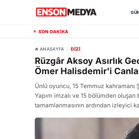
GÜ
SON DAKİKA
Kayseri Büyükşehir Belediyesi
ANASAYFA
/
DIZI
Rüzgâr Aksoy Asırlık Gece
Ömer Halisdemir'i Canla
Ünlü oyuncu, 15 Temmuz kahramanı Şe
Yapım imzalı ve 15 bölümden oluşan b
tamamlanmasının ardından izleyici ka