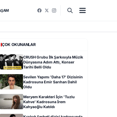
AŞAM
ÇOK OKUNANLAR
CRUSH Grubu İlk Şarkısıyla Müzik
Dünyasına Adım Attı, Konser
Tarihi Belli Oldu
Sevilen Yapımı 'Daha 17' Dizisinin
Kadrosuna Emir Sarıhan Dahil
Oldu
Meryem Karakteri İçin 'Tuzlu
Kahve' Kadrosuna İrem
Kahyaoğlu Katıldı
Kızılcık Şerbeti dizisi kadrosunda