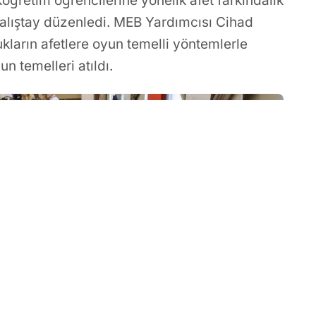
köğretim öğrencilerine yönelik afet farkındalık
 çalıştay düzenledi. MEB Yardımcısı Cihad
cukların afetlere oyun temelli yöntemlerle
n temelleri atıldı.