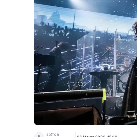
Şebnem Ferah Konser Biletleri İstanbul'da K
EDİTÖR
06 Mayıs 2026
•
15:10