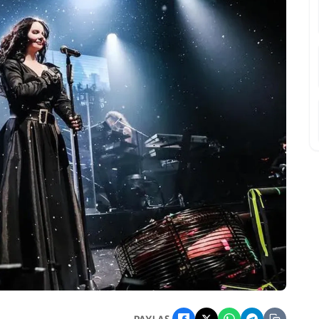
ısa Sürede Tükenerek Büyük İlgi Gördü
PAYLAŞ