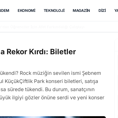
NDEM
EKONOMI
TEKNOLOJI
MAGAZIN
DIZI
Y
ı'nda Yağmur Suyu Deşarjı İçin Islah Çalışmalarını Yoğunlaştırdı
 Rekor Kırdı: Biletler
i
 tükendi? Rock müziğin sevilen ismi Şebnem
l KüçükÇiftlik Park konseri biletleri, satışa
ısa sürede tükendi. Bu durum, sanatçının
yük ilgiyi gözler önüne serdi ve yeni konser