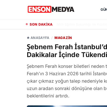
GÜ
SON DAKİKA
Konya Büyükşehir, Keçili Kanal
ANASAYFA
/
MAGAZIN
Şebnem Ferah İstanbul’da
Dakikalar İçinde Tükend
Şebnem Ferah konser biletleri neden
Ferah'ın 3 Haziran 2026 tarihli İstanbu
çıkar çıkmaz yoğun talep nedeniyle k
uzun aradan sonraki dönüşüne olan bü
beklentilerini artırdı.