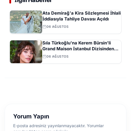
İlgili Haberler
Ata Demirağ'a Kira Sözleşmesi İhlali
İddiasıyla Tahliye Davası Açıldı
06 AĞUSTOS
Sıla Türkoğlu'na Kerem Bürsin'li
Grand Maison İstanbul Dizisinden
Başrol Teklifi
06 AĞUSTOS
Yorum Yapın
E-posta adresiniz yayınlanmayacaktır. Yorumlar