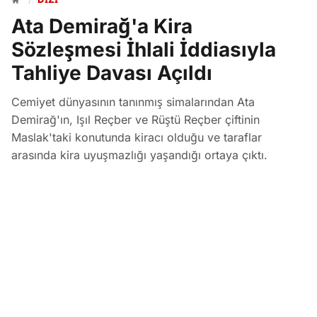
Ata Demirağ'a Kira
Sözleşmesi İhlali İddiasıyla
Tahliye Davası Açıldı
Cemiyet dünyasının tanınmış simalarından Ata
Demirağ'ın, Işıl Reçber ve Rüştü Reçber çiftinin
Maslak'taki konutunda kiracı olduğu ve taraflar
arasında kira uyuşmazlığı yaşandığı ortaya çıktı.
İstanbul Adliyesi 38. Sulh Hukuk Mahkemesi'nde
görülen davada, konutun sözleşmeye aykırı olarak
üçüncü bir kişiye kullandırıldığı iddiasıyla tahliye talep
ediliyor.