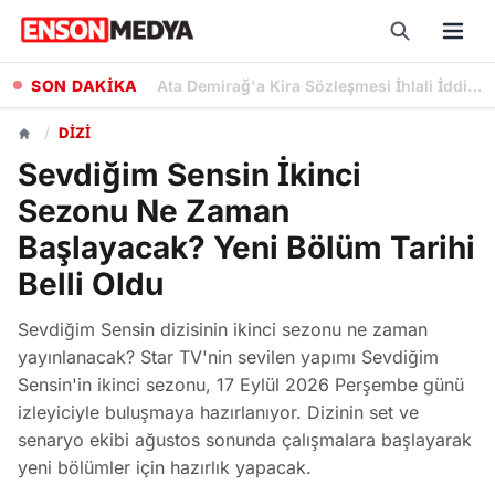
SON DAKİKA
Sıla Türkoğlu'na Kerem Bürsin'li Grand Maison İstanbul Dizisinden Başrol Teklifi
/
DIZI
Sevdiğim Sensin İkinci
Sezonu Ne Zaman
Başlayacak? Yeni Bölüm Tarihi
Belli Oldu
Sevdiğim Sensin dizisinin ikinci sezonu ne zaman
yayınlanacak? Star TV'nin sevilen yapımı Sevdiğim
Sensin'in ikinci sezonu, 17 Eylül 2026 Perşembe günü
izleyiciyle buluşmaya hazırlanıyor. Dizinin set ve
senaryo ekibi ağustos sonunda çalışmalara başlayarak
yeni bölümler için hazırlık yapacak.