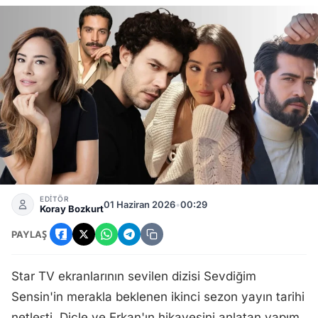
Sevdiğim Sensin İkinci Sezonu Ne Zaman Başlayacak? Yeni B
EDİTÖR
01 Haziran 2026
•
00:29
Koray Bozkurt
PAYLAŞ
Star TV ekranlarının sevilen dizisi Sevdiğim
Sensin'in merakla beklenen ikinci sezon yayın tarihi
netleşti. Dicle ve Erkan'ın hikayesini anlatan yapım,