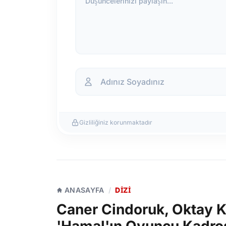
Düşüncelerinizi paylaşın...
Gizliliğiniz korunmaktadır
ANASAYFA
/
DIZI
Caner Cindoruk, Oktay Ka