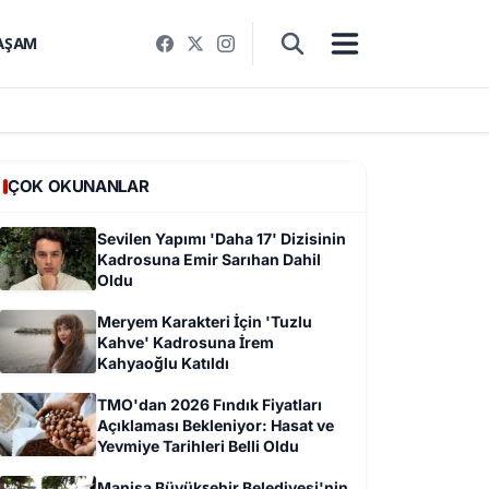
AŞAM
ÇOK OKUNANLAR
Sevilen Yapımı 'Daha 17' Dizisinin
Kadrosuna Emir Sarıhan Dahil
Oldu
Meryem Karakteri İçin 'Tuzlu
Kahve' Kadrosuna İrem
Kahyaoğlu Katıldı
TMO'dan 2026 Fındık Fiyatları
Açıklaması Bekleniyor: Hasat ve
Yevmiye Tarihleri Belli Oldu
Manisa Büyükşehir Belediyesi'nin