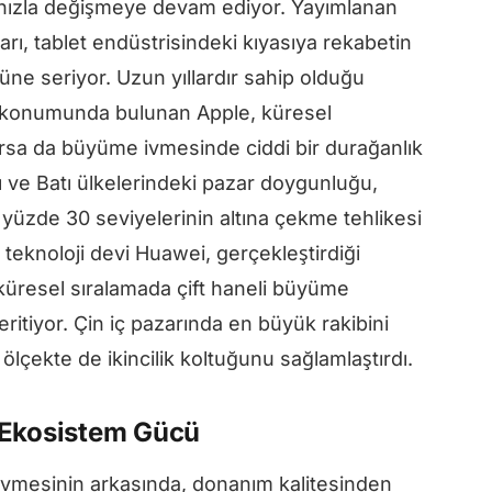
r hızla değişmeye devam ediyor. Yayımlanan
ları, tablet endüstrisindeki kıyasıya rekabetin
üne seriyor. Uzun yıllardır sahip olduğu
i konumunda bulunan Apple, küresel
arsa da büyüme ivmesinde ciddi bir durağanlık
rı ve Batı ülkelerindeki pazar doygunluğu,
 yüzde 30 seviyelerinin altına çekme tehlikesi
 teknoloji devi Huawei, gerçekleştirdiği
le küresel sıralamada çift haneli büyüme
eritiyor. Çin iç pazarında en büyük rakibini
lçekte de ikincilik koltuğunu sağlamlaştırdı.
 Ekosistem Gücü
ivmesinin arkasında, donanım kalitesinden