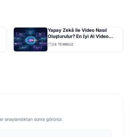
Yapay Zekâ ile Video Nasıl
Oluşturulur? En İyi AI Video
Araçları ve İpuçları Tam Listesi
28 TEMMUZ
ar onaylandıktan sonra görünür.