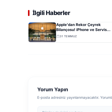
İlgili Haberler
Apple'dan Rekor Çeyrek
Bilançosu! iPhone ve Servis
Gelirleri Zirveye Çıktı
31 TEMMUZ
Yorum Yapın
E-posta adresiniz yayınlanmayacaktır. Yoruml