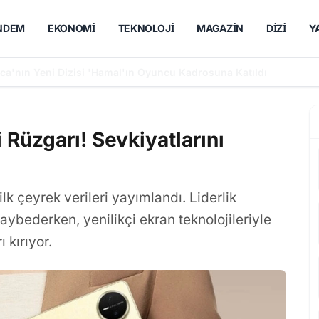
NDEM
EKONOMI
TEKNOLOJI
MAGAZIN
DIZI
Y
utsak Sevda' Dizisinde Rol Alacak
Rüzgarı! Sevkiyatlarını
lk çeyrek verileri yayımlandı. Liderlik
ybederken, yenilikçi ekran teknolojileriyle
 kırıyor.