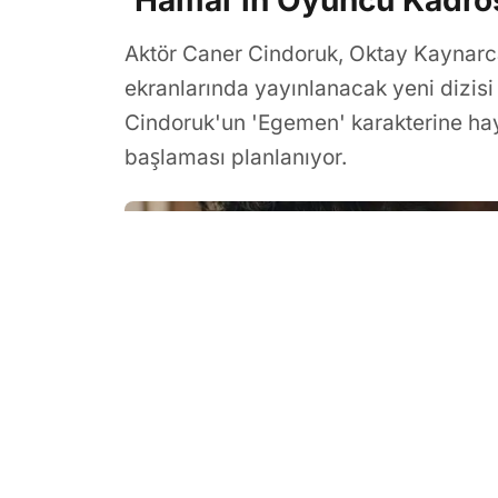
'Hamal'ın Oyuncu Kadros
Aktör Caner Cindoruk, Oktay Kaynarca
ekranlarında yayınlanacak yeni dizis
Cindoruk'un 'Egemen' karakterine hay
başlaması planlanıyor.