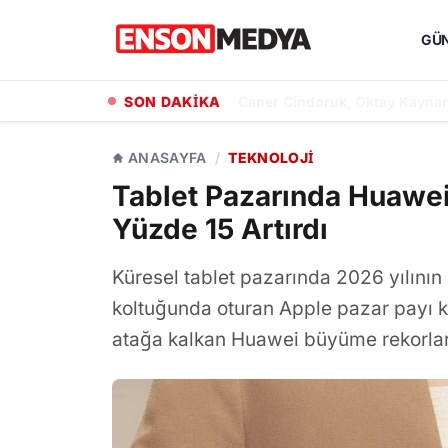
GÜ
SON DAKİKA
Hande Elaman, Yeni Projesi 'T
ANASAYFA
/
TEKNOLOJI
Tablet Pazarında Huawei 
Yüzde 15 Artırdı
Küresel tablet pazarında 2026 yılının i
koltuğunda oturan Apple pazar payı ka
atağa kalkan Huawei büyüme rekorları