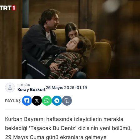
Taşacak Bu Deniz Dizisi 29 Mayıs Cuma Günü Yayınlanaca
EDİTÖR
26 Mayıs 2026
•
01:19
Koray Bozkurt
PAYLAŞ
Kurban Bayramı haftasında izleyicilerin merakla
beklediği 'Taşacak Bu Deniz' dizisinin yeni bölümü,
29 Mayıs Cuma günü ekranlara gelmeye