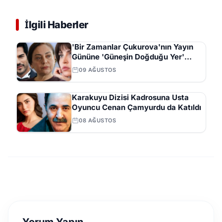
İlgili Haberler
'Bir Zamanlar Çukurova'nın Yayın
Gününe 'Güneşin Doğduğu Yer'
Dizisi Geliyor
09 AĞUSTOS
Karakuyu Dizisi Kadrosuna Usta
Oyuncu Cenan Çamyurdu da Katıldı
08 AĞUSTOS