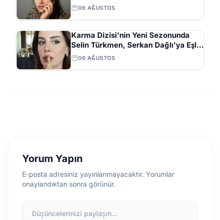
Eklendi
06 AĞUSTOS
Karma Dizisi'nin Yeni Sezonunda
Selin Türkmen, Serkan Dağlı'ya Eşlik
Edecek
06 AĞUSTOS
Yorum Yapın
E-posta adresiniz yayınlanmayacaktır. Yorumlar
onaylandıktan sonra görünür.
Düşüncelerinizi paylaşın...