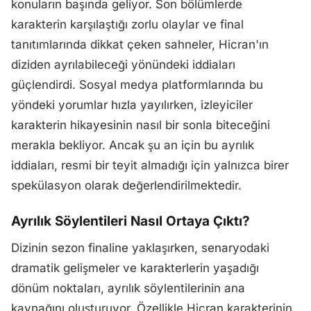
konuların başında geliyor. Son bölümlerde
karakterin karşılaştığı zorlu olaylar ve final
tanıtımlarında dikkat çeken sahneler, Hicran'ın
diziden ayrılabileceği yönündeki iddiaları
güçlendirdi. Sosyal medya platformlarında bu
yöndeki yorumlar hızla yayılırken, izleyiciler
karakterin hikayesinin nasıl bir sonla biteceğini
merakla bekliyor. Ancak şu an için bu ayrılık
iddiaları, resmi bir teyit almadığı için yalnızca birer
spekülasyon olarak değerlendirilmektedir.
Ayrılık Söylentileri Nasıl Ortaya Çıktı?
Dizinin sezon finaline yaklaşırken, senaryodaki
dramatik gelişmeler ve karakterlerin yaşadığı
dönüm noktaları, ayrılık söylentilerinin ana
kaynağını oluşturuyor. Özellikle Hicran karakterinin