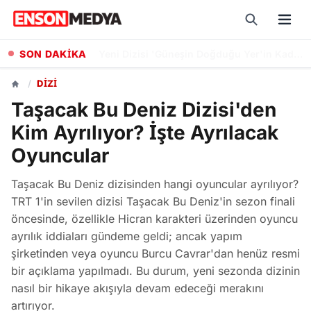
SON DAKİKA
Özgür Özel Hakkında Rüşvet İddialarına Yönelik Dokunulmazlık Fezlekesi Düzenlendi
/
DIZI
Taşacak Bu Deniz Dizisi'den
Kim Ayrılıyor? İşte Ayrılacak
Oyuncular
Taşacak Bu Deniz dizisinden hangi oyuncular ayrılıyor?
TRT 1'in sevilen dizisi Taşacak Bu Deniz'in sezon finali
öncesinde, özellikle Hicran karakteri üzerinden oyuncu
ayrılık iddiaları gündeme geldi; ancak yapım
şirketinden veya oyuncu Burcu Cavrar'dan henüz resmi
bir açıklama yapılmadı. Bu durum, yeni sezonda dizinin
nasıl bir hikaye akışıyla devam edeceği merakını
artırıyor.