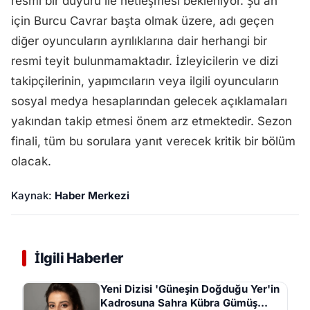
resmi bir duyuru ile netleşmesi bekleniyor. Şu an
için Burcu Cavrar başta olmak üzere, adı geçen
diğer oyuncuların ayrılıklarına dair herhangi bir
resmi teyit bulunmamaktadır. İzleyicilerin ve dizi
takipçilerinin, yapımcıların veya ilgili oyuncuların
sosyal medya hesaplarından gelecek açıklamaları
yakından takip etmesi önem arz etmektedir. Sezon
finali, tüm bu sorulara yanıt verecek kritik bir bölüm
olacak.
Kaynak:
Haber Merkezi
İlgili Haberler
Yeni Dizisi 'Güneşin Doğduğu Yer'in
Kadrosuna Sahra Kübra Gümüş