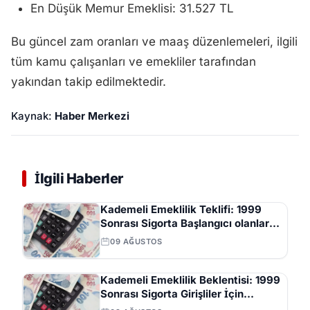
En Düşük Memur Emeklisi: 31.527 TL
Bu güncel zam oranları ve maaş düzenlemeleri, ilgili
tüm kamu çalışanları ve emekliler tarafından
yakından takip edilmektedir.
Kaynak:
Haber Merkezi
İlgili Haberler
Kademeli Emeklilik Teklifi: 1999
Sonrası Sigorta Başlangıcı olanlar
Kaç Yaşında Emekli Olacak?
09 AĞUSTOS
Kademeli Emeklilik Beklentisi: 1999
Sonrası Sigorta Girişliler İçin
Önerilen Yaş ve Prim Günleri