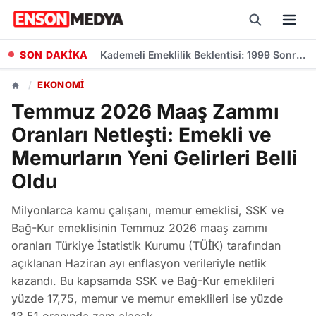
SON DAKİKA
Kademeli Emeklilik Beklentisi: 1999 Sonrası Sigorta Girişliler İçin Önerilen Yaş ve Prim Günleri
/
EKONOMI
Temmuz 2026 Maaş Zammı
Oranları Netleşti: Emekli ve
Memurların Yeni Gelirleri Belli
Oldu
Milyonlarca kamu çalışanı, memur emeklisi, SSK ve
Bağ-Kur emeklisinin Temmuz 2026 maaş zammı
oranları Türkiye İstatistik Kurumu (TÜİK) tarafından
açıklanan Haziran ayı enflasyon verileriyle netlik
kazandı. Bu kapsamda SSK ve Bağ-Kur emeklileri
yüzde 17,75, memur ve memur emeklileri ise yüzde