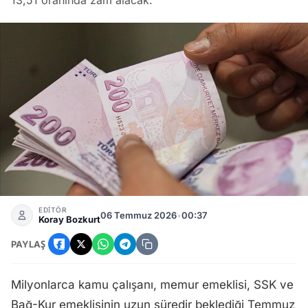
13,51 oranında zam alacak.
Temmuz 2026 Maaş Zammı Oranları Netleşti: Emekli ve Memur
EDİTÖR
06 Temmuz 2026
•
00:37
Koray Bozkurt
PAYLAŞ
Milyonlarca kamu çalışanı, memur emeklisi, SSK ve
Bağ-Kur emeklisinin uzun süredir beklediği Temmuz