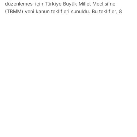
düzenlemesi için Türkiye Büyük Millet Meclisi'ne
(TBMM) yeni kanun teklifleri sunuldu. Bu teklifler, 8
Eylül 1999 sonrası sigorta başlangıcı olanların yaş ve
prim günü şartlarını yeniden belirleyerek komisyon
aşamasında inceleniyor.
Kademeli Emeklilik Teklifi: 1999 Sonrası Sigorta Başlangıcı
EDİTÖR
09 Ağustos 2026
•
06:31
Koray Bozkurt