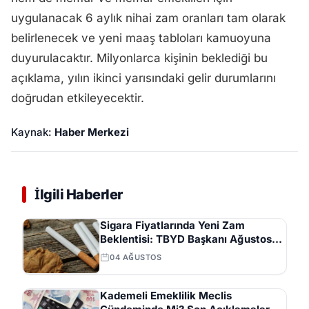
uygulanacak 6 aylık nihai zam oranları tam olarak
belirlenecek ve yeni maaş tabloları kamuoyuna
duyurulacaktır. Milyonlarca kişinin beklediği bu
açıklama, yılın ikinci yarısındaki gelir durumlarını
doğrudan etkileyecektir.
Kaynak:
Haber Merkezi
İlgili Haberler
Sigara Fiyatlarında Yeni Zam
Beklentisi: TBYD Başkanı Ağustos
Ayını İşaret Etti
04 AĞUSTOS
Kademeli Emeklilik Meclis