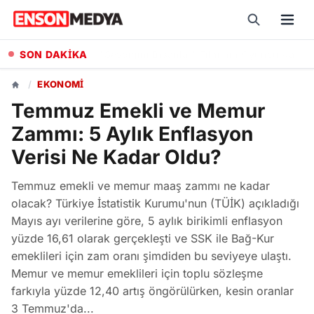
SON DAKİKA
Yeni Dizisi Mercan Köşk İçin Başrol Oyuncularının Afişi Yayınlandı
/
EKONOMI
Temmuz Emekli ve Memur
Zammı: 5 Aylık Enflasyon
Verisi Ne Kadar Oldu?
Temmuz emekli ve memur maaş zammı ne kadar
olacak? Türkiye İstatistik Kurumu'nun (TÜİK) açıkladığı
Mayıs ayı verilerine göre, 5 aylık birikimli enflasyon
yüzde 16,61 olarak gerçekleşti ve SSK ile Bağ-Kur
emeklileri için zam oranı şimdiden bu seviyeye ulaştı.
Memur ve memur emeklileri için toplu sözleşme
farkıyla yüzde 12,40 artış öngörülürken, kesin oranlar
3 Temmuz'da...