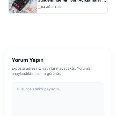
Gündeminde Mi? Son Açıklamalar ve
Beklentiler
04 AĞUSTOS
Yorum Yapın
E-posta adresiniz yayınlanmayacaktır. Yorumlar
onaylandıktan sonra görünür.
Düşüncelerinizi paylaşın...