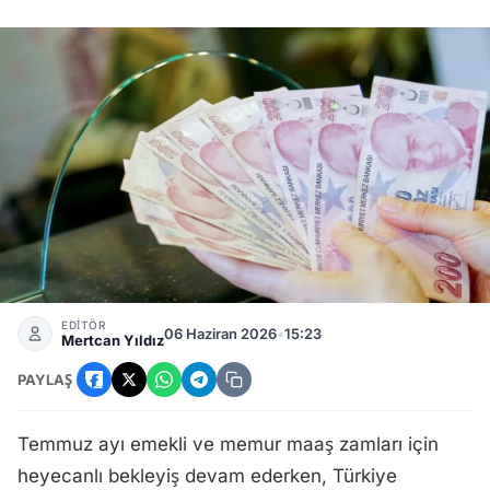
Temmuz Emekli ve Memur Zammı: 5 Aylık Enflasyon Verisi
EDİTÖR
06 Haziran 2026
•
15:23
Mertcan Yıldız
PAYLAŞ
Temmuz ayı emekli ve memur maaş zamları için
heyecanlı bekleyiş devam ederken, Türkiye