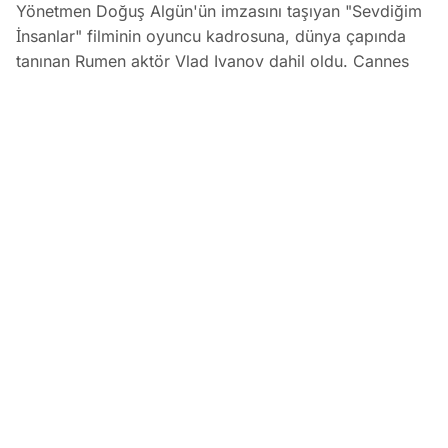
Yönetmen Doğuş Algün'ün imzasını taşıyan "Sevdiğim
İnsanlar" filminin oyuncu kadrosuna, dünya çapında
tanınan Rumen aktör Vlad Ivanov dahil oldu. Cannes
Film Festivali Altın Palmiye ödüllü yapımlardaki
performanslarıyla bilinen Ivanov, başrolünü Serenay
Sarıkaya'nın üstlendiği filmde Azra karakterinin eşi
Boris'i canlandıracak ve çekimler sonbaharda İzmir'de
başlayacak.