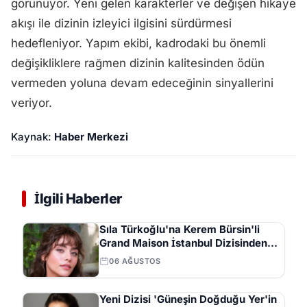
görünüyor. Yeni gelen karakterler ve değişen hikaye
akışı ile dizinin izleyici ilgisini sürdürmesi
hedefleniyor. Yapım ekibi, kadrodaki bu önemli
değişikliklere rağmen dizinin kalitesinden ödün
vermeden yoluna devam edeceğinin sinyallerini
veriyor.
Kaynak:
Haber Merkezi
İlgili Haberler
Sıla Türkoğlu'na Kerem Bürsin'li
Grand Maison İstanbul Dizisinden
Başrol Teklifi
06 AĞUSTOS
Yeni Dizisi 'Güneşin Doğduğu Yer'in