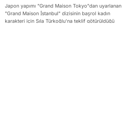
Japon yapımı "Grand Maison Tokyo"dan uyarlanan
"Grand Maison İstanbul" dizisinin başrol kadın
karakteri için Sıla Türkoğlu'na teklif götürüldüğü
öğrenildi. Prime Video için Dass Yapım tarafından
hazırlanan ve Kerem Bürsin'in başrolünde yer alacağı 8
bölümlük projenin çekimlerinin Urla'da yapılması
planlanıyor.