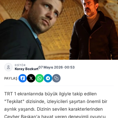
Teşkilat Dizisi Cevher Başkan Karakterine Hayat Veren Erka
EDİTÖR
07 Mayıs 2026
•
00:53
Koray Bozkurt
PAYLAŞ
TRT 1 ekranlarında büyük ilgiyle takip edilen
"Teşkilat" dizisinde, izleyicileri şaşırtan önemli bir
ayrılık yaşandı. Dizinin sevilen karakterlerinden
Cevher Başkan'a hayat veren deneyimli oyuncu