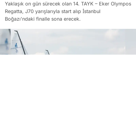
Yaklaşık on gün sürecek olan 14. TAYK – Eker Olympos
Regatta, J70 yarışlarıyla start alıp İstanbul
Boğazı'ndaki finalle sona erecek.
Kalamış, Türkiye'nin En Uzun Yelken Haftasına Ev Sahipliğ
EDİTÖR
07 Ağustos 2026
•
00:33
Koray Bozkurt
PAYLAŞ