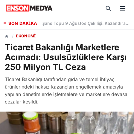
SON DAKİKA
Kademeli Emeklilikte 1999 Sonrası Sigortalılar İçin Yaş Ve Prim Günü Şartları Neler?
/
EKONOMI
Ticaret Bakanlığı Marketlere
Acımadı: Usulsüzlüklere Karşı
250 Milyon TL Ceza
Ticaret Bakanlığı tarafından gıda ve temel ihtiyaç
ürünlerindeki haksız kazançları engellemek amacıyla
yapılan denetimlerde işletmelere ve marketlere devasa
cezalar kesildi.