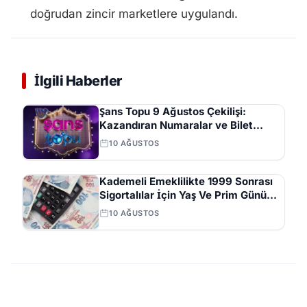
doğrudan zincir marketlere uygulandı.
İlgili Haberler
Şans Topu 9 Ağustos Çekilişi:
Kazandıran Numaralar ve Bilet
Sorgulama Detayları
10 AĞUSTOS
Kademeli Emeklilikte 1999 Sonrası
Sigortalılar İçin Yaş Ve Prim Günü
Şartları Neler?
10 AĞUSTOS