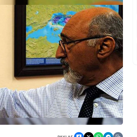
 Büyüklüğünde Olası Sarsıntı Riski
PAYLAŞ