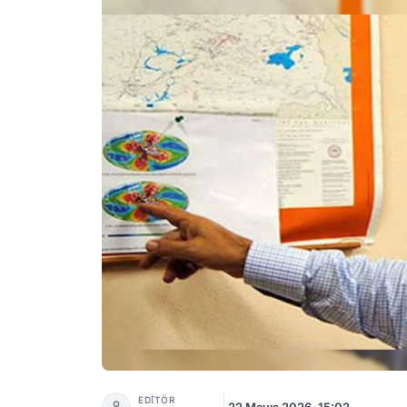
Deprem Uyarısı: Trabzon Ve Rize İçin 7.1-7.4
EDİTÖR
22 Mayıs 2026
•
15:02