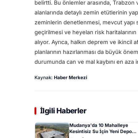
belirtti. Bu önlemler arasında, Trabzon
alanlarında detaylı zemin etütlerinin yapı
zeminlerin denetlenmesi, mevcut yapı 
geçirilmesi ve heyelan risk haritaların
alıyor. Ayrıca, halkın deprem ve ikincil a
planlarının hazırlanması da büyük önem t
durumunda can ve mal kaybını en aza in
Kaynak:
Haber Merkezi
İlgili Haberler
Mudanya'da 10 Mahalleye
Kesintisiz Su İçin Yeni Depo
Projesinde Yüzde 70 İlerleme