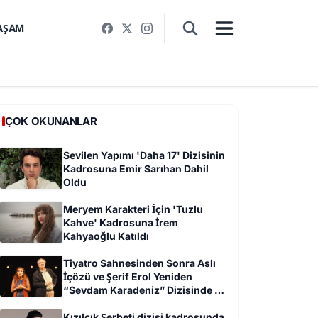
AŞAM
ÇOK OKUNANLAR
Sevilen Yapımı 'Daha 17' Dizisinin
Kadrosuna Emir Sarıhan Dahil
Oldu
Meryem Karakteri İçin 'Tuzlu
Kahve' Kadrosuna İrem
Kahyaoğlu Katıldı
Tiyatro Sahnesinden Sonra Aslı
İçözü ve Şerif Erol Yeniden
“Sevdam Karadeniz” Dizisinde Bir
Arada
Kızılcık Şerbeti dizisi kadrosunda