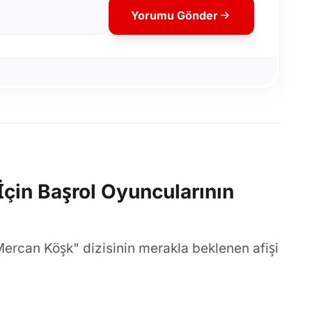
Yorumu Gönder
İçin Başrol Oyuncularının
Mercan Köşk" dizisinin merakla beklenen afişi
anur Sancaktutan ve Bertan Asllani gibi
k üç bölüm çekimleri Tarsus'ta tamamlandı.