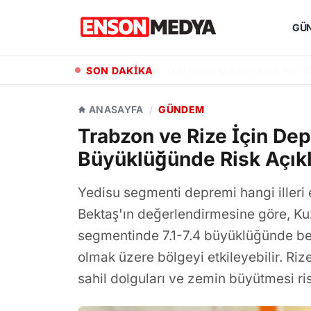
GÜ
SON DAKİKA
Halit Ergenç ve Meryem Uzerli
ANASAYFA
/
GÜNDEM
Trabzon ve Rize İçin Dep
Büyüklüğünde Risk Açık
Yedisu segmenti depremi hangi illeri 
Bektaş'ın değerlendirmesine göre, Ku
segmentinde 7.1-7.4 büyüklüğünde be
olmak üzere bölgeyi etkileyebilir. Ri
sahil dolguları ve zemin büyütmesi risk