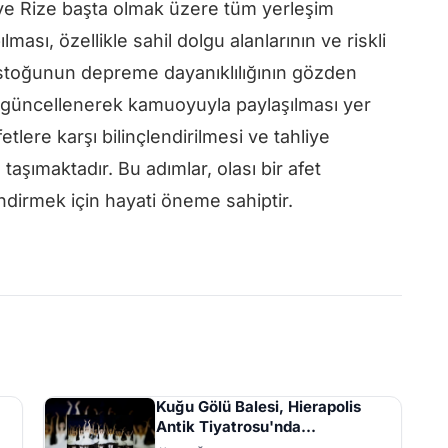
 ve Rize başta olmak üzere tüm yerleşim
lması, özellikle sahil dolgu alanlarının ve riskli
stoğunun depreme dayanıklılığının gözden
ın güncellenerek kamuoyuyla paylaşılması yer
fetlere karşı bilinçlendirilmesi ve tahliye
aşımaktadır. Bu adımlar, olası bir afet
dirmek için hayati öneme sahiptir.
Kuğu Gölü Balesi, Hierapolis
Antik Tiyatrosu'nda
Sanatseverlerle Buluştu