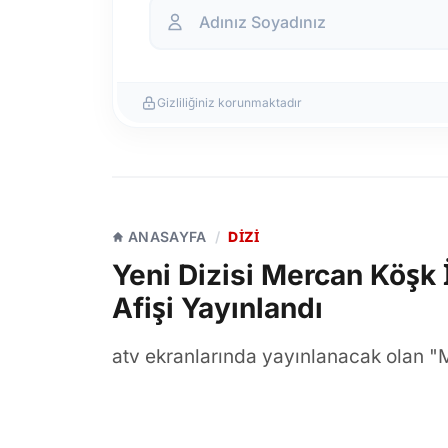
Gizliliğiniz korunmaktadır
ANASAYFA
/
DIZI
Yeni Dizisi Mercan Köşk 
Afişi Yayınlandı
atv ekranlarında yayınlanacak olan "
izleyiciyle buluştu. Kubilay Aka, Hafs
isimleri bir araya getiren yapımın il