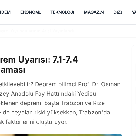
NDEM
EKONOMI
TEKNOLOJI
MAGAZIN
DIZI
Y
'yi Buluşturan İmroz'da Bahar'ın Ön Afişi Yayımlandı
rem Uyarısı: 7.1-7.4
laması
etkileyebilir? Deprem bilimci Prof. Dr. Osman
zey Anadolu Fay Hattı'ndaki Yedisu
klenen deprem, başta Trabzon ve Rize
ze'de heyelan riski yüksekken, Trabzon'da
 faktörlerini oluşturuyor.