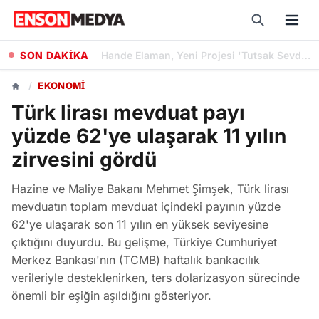
SON DAKİKA
"Sevdiğim İnsanlar" Filminin Oyuncu Kadrosuna Altın Palmiye Ödüllü Vlad Ivanov Katıldı
/
EKONOMI
Türk lirası mevduat payı
yüzde 62'ye ulaşarak 11 yılın
zirvesini gördü
Hazine ve Maliye Bakanı Mehmet Şimşek, Türk lirası
mevduatın toplam mevduat içindeki payının yüzde
62'ye ulaşarak son 11 yılın en yüksek seviyesine
çıktığını duyurdu. Bu gelişme, Türkiye Cumhuriyet
Merkez Bankası'nın (TCMB) haftalık bankacılık
verileriyle desteklenirken, ters dolarizasyon sürecinde
önemli bir eşiğin aşıldığını gösteriyor.