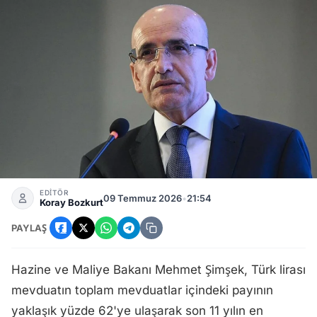
Türk lirası mevduat payı yüzde 62'ye ulaşarak 11 yılın zirve
EDİTÖR
09 Temmuz 2026
•
21:54
Koray Bozkurt
PAYLAŞ
Hazine ve Maliye Bakanı Mehmet Şimşek, Türk lirası
mevduatın toplam mevduatlar içindeki payının
yaklaşık yüzde 62'ye ulaşarak son 11 yılın en