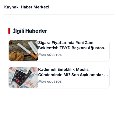
Kaynak:
Haber Merkezi
İlgili Haberler
Sigara Fiyatlarında Yeni Zam
Beklentisi: TBYD Başkanı Ağustos
Ayını İşaret Etti
04 AĞUSTOS
Kademeli Emeklilik Meclis
Gündeminde Mi? Son Açıklamalar ve
Beklentiler
04 AĞUSTOS