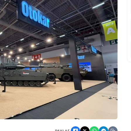
anica'nın Yüzde 96,77 Hissesini Aldı
PAYLAŞ