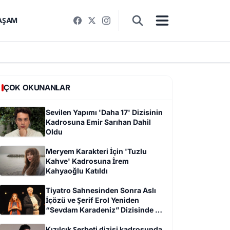
AŞAM
ÇOK OKUNANLAR
Sevilen Yapımı 'Daha 17' Dizisinin
Kadrosuna Emir Sarıhan Dahil
Oldu
Meryem Karakteri İçin 'Tuzlu
Kahve' Kadrosuna İrem
Kahyaoğlu Katıldı
Tiyatro Sahnesinden Sonra Aslı
İçözü ve Şerif Erol Yeniden
“Sevdam Karadeniz” Dizisinde Bir
Arada
Kızılcık Şerbeti dizisi kadrosunda