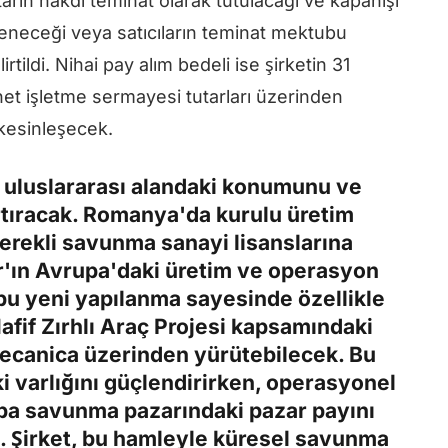
tarın nakdi teminat olarak tutulacağı ve kapanışı
ödeneceği veya satıcıların teminat mektubu
tildi. Nihai pay alım bedeli ise şirketin 31
 net işletme sermayesi tutarları üzerinden
kesinleşecek.
ın uluslararası alandaki konumunu ve
tıracak. Romanya'da kurulu üretim
gerekli savunma sanayi lisanslarına
'ın Avrupa'daki üretim ve operasyon
bu yeni yapılanma sayesinde özellikle
fif Zırhlı Araç Projesi kapsamındaki
ecanica üzerinden yürütebilecek. Bu
 varlığını güçlendirirken, operasyonel
upa savunma pazarındaki pazar payını
. Şirket, bu hamleyle küresel savunma