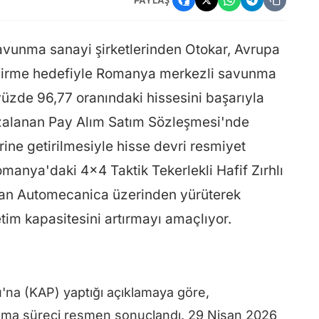
avunma sanayi şirketlerinden Otokar, Avrupa
endirme hedefiyle Romanya merkezli savunma
yüzde 96,77 oranındaki hissesini başarıyla
mzalanan Pay Alım Satım Sözleşmesi'nde
rine getirilmesiyle hisse devri resmiyet
manya'daki 4x4 Taktik Tekerlekli Hafif Zırhlı
rudan Automecanica üzerinden yürüterek
im kapasitesini artırmayı amaçlıyor.
'na (KAP) yaptığı açıklamaya göre,
ınma süreci resmen sonuçlandı. 29 Nisan 2026