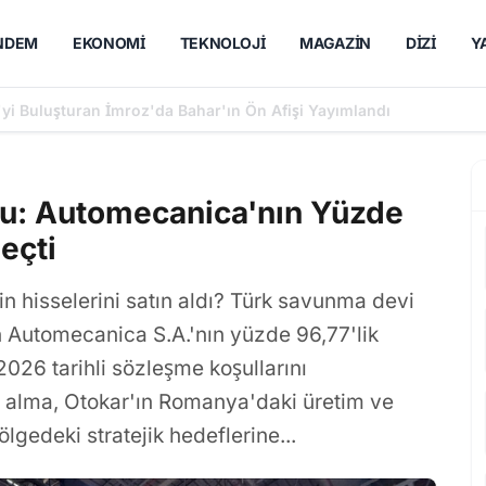
NDEM
EKONOMI
TEKNOLOJI
MAGAZIN
DIZI
Y
'yi Buluşturan İmroz'da Bahar'ın Ön Afişi Yayımlandı
du: Automecanica'nın Yüzde
eçti
n hisselerini satın aldı? Türk savunma devi
 Automecanica S.A.'nın yüzde 96,77'lik
2026 tarihli sözleşme koşullarını
n alma, Otokar'ın Romanya'daki üretim ve
lgedeki stratejik hedeflerine...