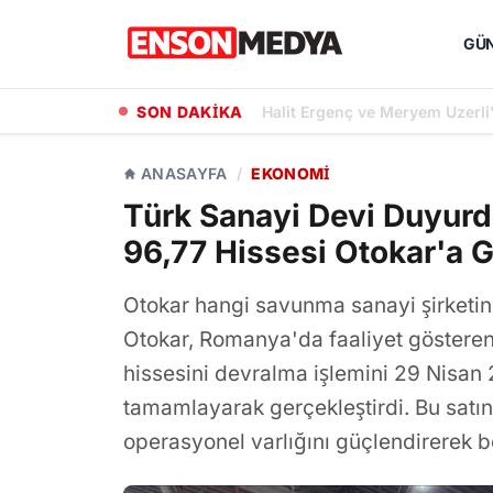
GÜ
SON DAKİKA
Halit Ergenç ve Meryem Uzerli
ANASAYFA
/
EKONOMI
Türk Sanayi Devi Duyur
96,77 Hissesi Otokar'a G
Otokar hangi savunma sanayi şirketini
Otokar, Romanya'da faaliyet gösteren
hissesini devralma işlemini 29 Nisan 
tamamlayarak gerçekleştirdi. Bu satı
operasyonel varlığını güçlendirerek bö