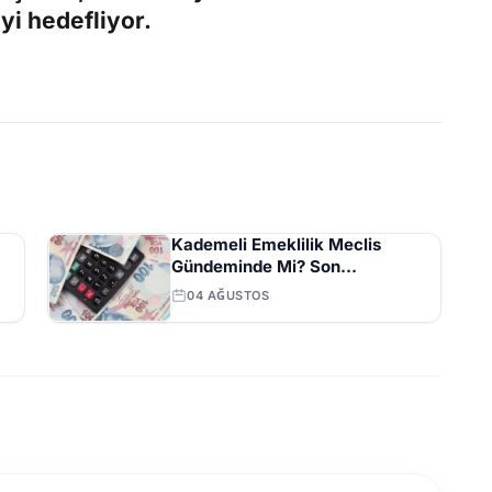
yi hedefliyor.
Kademeli Emeklilik Meclis
Gündeminde Mi? Son
Açıklamalar ve Beklentiler
04 AĞUSTOS