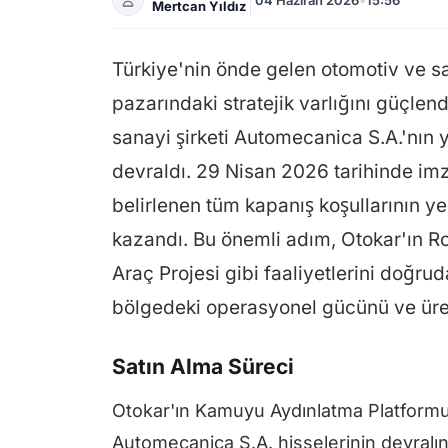
Mertcan Yıldız
Türkiye'nin önde gelen otomotiv ve s
pazarındaki stratejik varlığını güçl
sanayi şirketi Automecanica S.A.'nın 
devraldı. 29 Nisan 2026 tarihinde i
belirlenen tüm kapanış koşullarının ye
kazandı. Bu önemli adım, Otokar'ın Ro
Araç Projesi gibi faaliyetlerini doğ
bölgedeki operasyonel gücünü ve üret
Satın Alma Süreci
Otokar'ın Kamuyu Aydınlatma Platformu
Automecanica S.A. hisselerinin devral