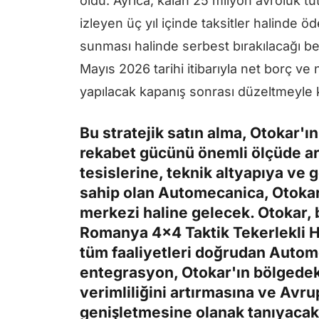
oldu. Ayrıca, kalan 25 milyon avroluk tu
izleyen üç yıl içinde taksitler halinde 
sunması halinde serbest bırakılacağı belir
Mayıs 2026 tarihi itibarıyla net borç ve
yapılacak kapanış sonrası düzeltmeyle 
Bu stratejik satın alma, Otokar'
rekabet gücünü önemli ölçüde ar
tesislerine, teknik altyapıya ve 
sahip olan Automecanica, Otokar
merkezi haline gelecek. Otokar, 
Romanya 4x4 Taktik Tekerlekli Ha
tüm faaliyetleri doğrudan Autom
entegrasyon, Otokar'ın bölgedeki
verimliliğini artırmasına ve Avr
genişletmesine olanak tanıyacak