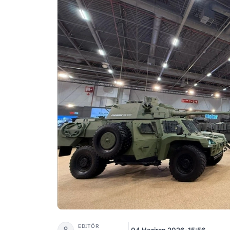
Otokar Romanya'da Savunma Şirketi Automec
EDİTÖR
04 Haziran 2026
•
15:56