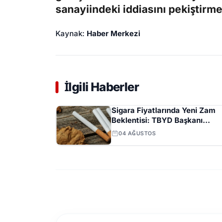
sanayiindeki iddiasını pekiştirme
Kaynak:
Haber Merkezi
İlgili Haberler
Sigara Fiyatlarında Yeni Zam
Beklentisi: TBYD Başkanı
Ağustos Ayını İşaret Etti
04 AĞUSTOS