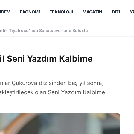
NDEM
EKONOMI
TEKNOLOJI
MAGAZIN
DIZI
Y
ntik Tiyatrosu'nda Sanatseverlerle Buluştu
si! Seni Yazdım Kalbime
nlar Çukurova dizisinden beş yıl sonra,
kleştirilecek olan Seni Yazdım Kalbime