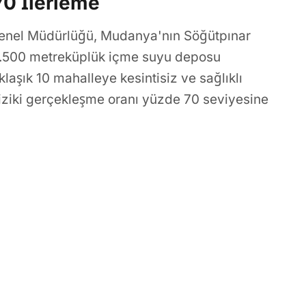
0 İlerleme
Genel Müdürlüğü, Mudanya'nın Söğütpınar
2.500 metreküplük içme suyu deposu
laşık 10 mahalleye kesintisiz ve sağlıklı
iziki gerçekleşme oranı yüzde 70 seviyesine