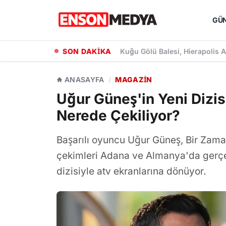
GÜ
SON DAKİKA
Kuğu Gölü Balesi, Hierapolis A
ANASAYFA
/
MAGAZIN
Uğur Güneş'in Yeni Dizi
Nerede Çekiliyor?
Başarılı oyuncu Uğur Güneş, Bir Zama
çekimleri Adana ve Almanya'da gerçe
dizisiyle atv ekranlarına dönüyor.