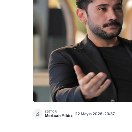
Uğur Güneş'in Yeni Dizisi! Seni Yazdım Kalb
EDİTÖR
22 Mayıs 2026
•
23:37
Mertcan Yıldız