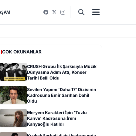
AŞAM
ÇOK OKUNANLAR
CRUSH Grubu İlk Şarkısıyla Müzik
Dünyasına Adım Attı, Konser
Tarihi Belli Oldu
Sevilen Yapımı 'Daha 17' Dizisinin
Kadrosuna Emir Sarıhan Dahil
Oldu
Meryem Karakteri İçin 'Tuzlu
Kahve' Kadrosuna İrem
Kahyaoğlu Katıldı
Kızılcık Şerbeti dizisi kadrosunda