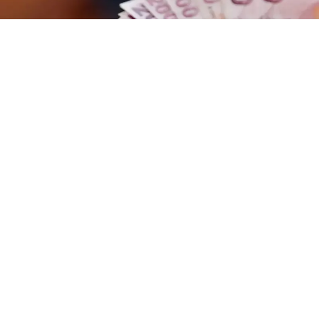
Bankaların Ağustos 2026 Emekli Promosyonları: Güncel Ödem
EDİTÖR
09 Ağustos 2026
•
08:01
Koray Bozkurt
PAYLAŞ
Milyonlarca SSK, Bağ-Kur ve Emekli Sandığı
emeklisi, bankaların 2026 yılının Ağustos ayı için
sunduğu güncel promosyon kampanyalarını
yakından takip ediyor. Maaşını farklı bir bankaya