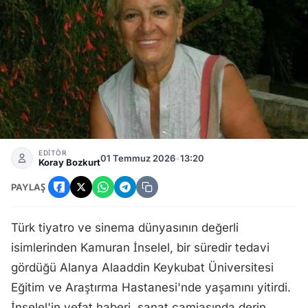
Kamuran İnselel Hayatını Kaybetti: Usta Tiyatro Ve Sinema S
EDİTÖR
01 Temmuz 2026
•
13:20
Koray Bozkurt
PAYLAŞ
Türk tiyatro ve sinema dünyasının değerli
isimlerinden Kamuran İnselel, bir süredir tedavi
gördüğü Alanya Alaaddin Keykubat Üniversitesi
Eğitim ve Araştırma Hastanesi'nde yaşamını yitirdi.
İnselel'in vefat haberi, sanat camiasında derin