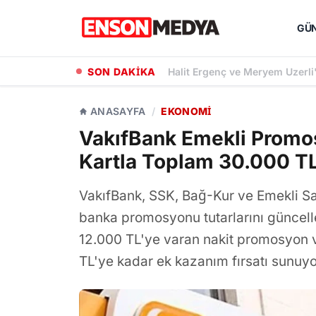
GÜ
SON DAKİKA
Halit Ergenç ve Meryem Uzerli
ANASAYFA
/
EKONOMI
VakıfBank Emekli Prom
Kartla Toplam 30.000 T
VakıfBank, SSK, Bağ-Kur ve Emekli S
banka promosyonu tutarlarını güncelled
12.000 TL'ye varan nakit promosyon ve
TL'ye kadar ek kazanım fırsatı sunuyo