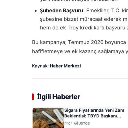
Şubeden Başvuru:
Emekliler, T.C. ki
şubesine bizzat müracaat ederek mü
hem de ek Troy kredi kartı başvurula
Bu kampanya, Temmuz 2026 boyunca geç
hafifletmeye ve ek kazanç sağlamaya yö
Kaynak:
Haber Merkezi
İlgili Haberler
Sigara Fiyatlarında Yeni Zam
Beklentisi: TBYD Başkanı
Ağustos Ayını İşaret Etti
04 AĞUSTOS