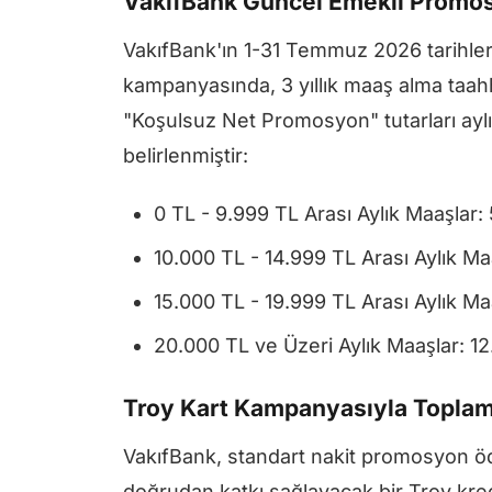
VakıfBank Güncel Emekli Promos
VakıfBank'ın 1-31 Temmuz 2026 tarihler
kampanyasında, 3 yıllık maaş alma taah
"Koşulsuz Net Promosyon" tutarları ayl
belirlenmiştir:
0 TL - 9.999 TL Arası Aylık Maaşlar:
10.000 TL - 14.999 TL Arası Aylık Ma
15.000 TL - 19.999 TL Arası Aylık Ma
20.000 TL ve Üzeri Aylık Maaşlar: 1
Troy Kart Kampanyasıyla Toplam
VakıfBank, standart nakit promosyon ö
doğrudan katkı sağlayacak bir Troy kre