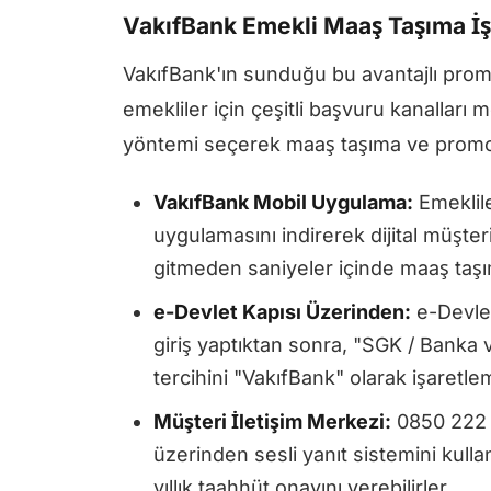
VakıfBank Emekli Maaş Taşıma İş
VakıfBank'ın sunduğu bu avantajlı pro
emekliler için çeşitli başvuru kanalları
yöntemi seçerek maaş taşıma ve promosyo
VakıfBank Mobil Uygulama:
Emeklile
uygulamasını indirerek dijital müşte
gitmeden saniyeler içinde maaş taşıma
e-Devlet Kapısı Üzerinden:
e-Devlet
giriş yaptıktan sonra, "SGK / Banka
tercihini "VakıfBank" olarak işaretlem
Müşteri İletişim Merkezi:
0850 222 0
üzerinden sesli yanıt sistemini kull
yıllık taahhüt onayını verebilirler.