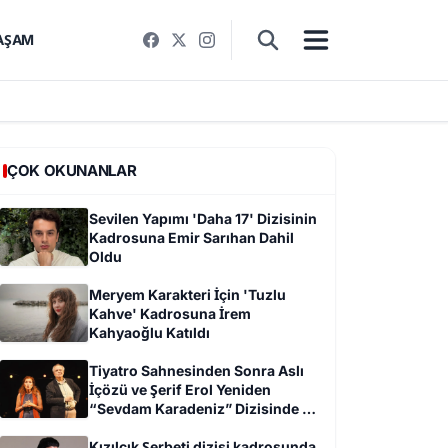
AŞAM
ÇOK OKUNANLAR
Sevilen Yapımı 'Daha 17' Dizisinin
Kadrosuna Emir Sarıhan Dahil
Oldu
Meryem Karakteri İçin 'Tuzlu
Kahve' Kadrosuna İrem
Kahyaoğlu Katıldı
Tiyatro Sahnesinden Sonra Aslı
İçözü ve Şerif Erol Yeniden
“Sevdam Karadeniz” Dizisinde Bir
Arada
Kızılcık Şerbeti dizisi kadrosunda