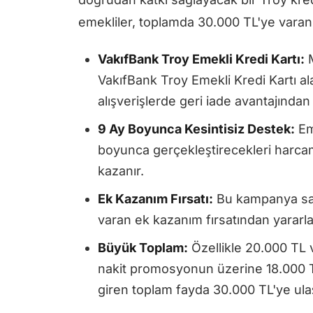
emekliler, toplamda 30.000 TL'ye varan b
VakıfBank Troy Emekli Kredi Kartı:
M
VakıfBank Troy Emekli Kredi Kartı ala
alışverişlerde geri iade avantajından 
9 Ay Boyunca Kesintisiz Destek:
Eme
boyunca gerçekleştirecekleri harcam
kazanır.
Ek Kazanım Fırsatı:
Bu kampanya say
varan ek kazanım fırsatından yararlan
Büyük Toplam:
Özellikle 20.000 TL 
nakit promosyonun üzerine 18.000 T
giren toplam fayda 30.000 TL'ye ula