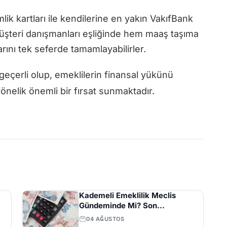
mlik kartları ile kendilerine en yakın VakıfBank
şteri danışmanları eşliğinde hem maaş taşıma
rını tek seferde tamamlayabilirler.
erli olup, emeklilerin finansal yükünü
nelik önemli bir fırsat sunmaktadır.
Kademeli Emeklilik Meclis
Gündeminde Mi? Son
Açıklamalar ve Beklentiler
04 AĞUSTOS