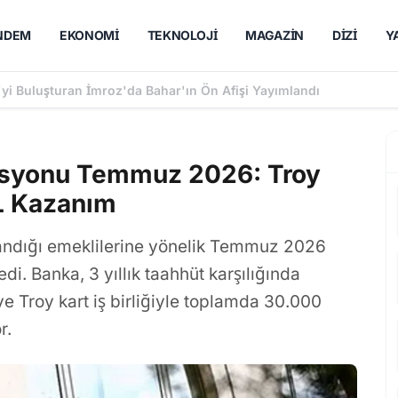
NDEM
EKONOMI
TEKNOLOJI
MAGAZIN
DIZI
Y
'yi Buluşturan İmroz'da Bahar'ın Ön Afişi Yayımlandı
osyonu Temmuz 2026: Troy
L Kazanım
andığı emeklilerine yönelik Temmuz 2026
i. Banka, 3 yıllık taahhüt karşılığında
 Troy kart iş birliğiyle toplamda 30.000
r.