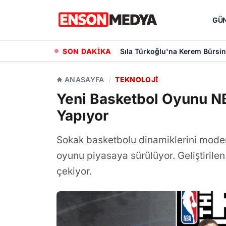
GÜ
SON DAKİKA
Kayseri Büyükşehir Belediyesi
ANASAYFA
/
TEKNOLOJI
Yeni Basketbol Oyunu N
Yapıyor
Sokak basketbolu dinamiklerini modern
oyunu piyasaya sürülüyor. Geliştirile
çekiyor.