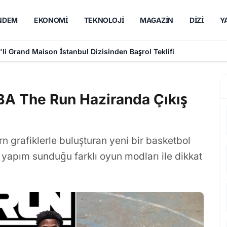
NDEM
EKONOMI
TEKNOLOJI
MAGAZIN
DIZI
Y
, Lavanta Üretimiyle Kent Ekonomisine Katkı Sunuyor
BA The Run Haziranda Çıkış
 grafiklerle buluşturan yeni bir basketbol
n yapım sunduğu farklı oyun modları ile dikkat