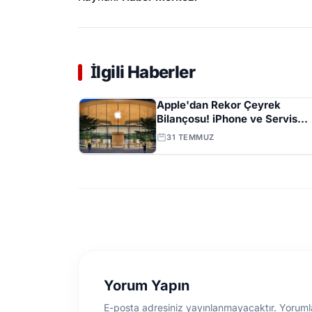
İlgili Haberler
Apple'dan Rekor Çeyrek
Bilançosu! iPhone ve Servis
Gelirleri Zirveye Çıktı
31 TEMMUZ
Yorum Yapın
E-posta adresiniz yayınlanmayacaktır. Yoruml