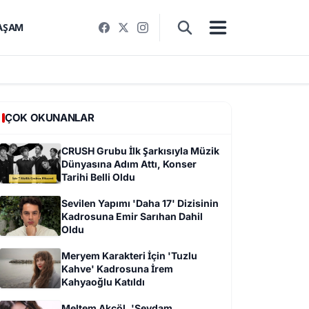
AŞAM
ÇOK OKUNANLAR
CRUSH Grubu İlk Şarkısıyla Müzik
Dünyasına Adım Attı, Konser
Tarihi Belli Oldu
Sevilen Yapımı 'Daha 17' Dizisinin
Kadrosuna Emir Sarıhan Dahil
Oldu
Meryem Karakteri İçin 'Tuzlu
Kahve' Kadrosuna İrem
Kahyaoğlu Katıldı
Meltem Akçöl, 'Sevdam