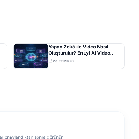
Yapay Zekâ ile Video Nasıl
Oluşturulur? En İyi AI Video
Araçları ve İpuçları Tam Listesi
28 TEMMUZ
ar onaylandıktan sonra görünür.