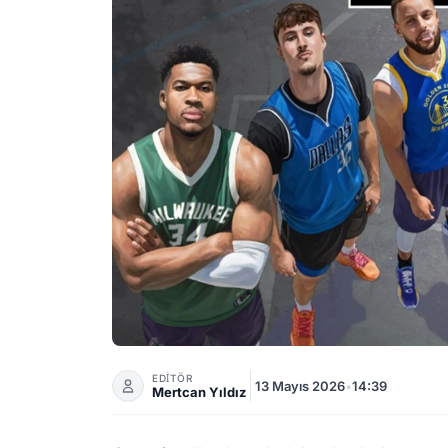
Yeni Basketbol Oyunu NBA The Run Hazirand
EDİTÖR
13 Mayıs 2026
•
14:39
Mertcan Yıldız