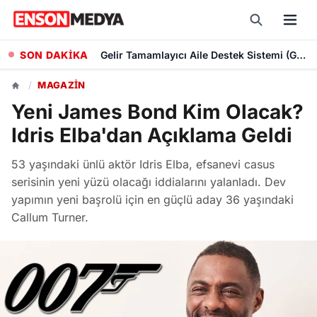
SON DAKİKA
Serbest Piyasa Altın Fiyatları: 8 Ağustos Gram, Çeyrek ve Cumhuriyet Altını Kaç TL?
/
MAGAZIN
Yeni James Bond Kim Olacak?
Idris Elba'dan Açıklama Geldi
53 yaşındaki ünlü aktör Idris Elba, efsanevi casus
serisinin yeni yüzü olacağı iddialarını yalanladı. Dev
yapımın yeni başrolü için en güçlü aday 36 yaşındaki
Callum Turner.