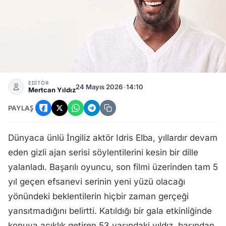
Yeni James Bond Kim Olacak? Idris Elba'dan Açıklama Geld
EDİTÖR
24 Mayıs 2026
•
14:10
Mertcan Yıldız
PAYLAŞ
Dünyaca ünlü İngiliz aktör Idris Elba, yıllardır devam
eden gizli ajan serisi söylentilerini kesin bir dille
yalanladı. Başarılı oyuncu, son filmi üzerinden tam 5
yıl geçen efsanevi serinin yeni yüzü olacağı
yönündeki beklentilerin hiçbir zaman gerçeği
yansıtmadığını belirtti. Katıldığı bir gala etkinliğinde
konuya açıklık getiren 53 yaşındaki yıldız, başından