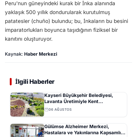
Peru'nun güneyindeki kurak bir İnka alanında
yaklaşık 500 yıllık dondurularak kurutulmuş
patatesler (chuño) bulundu; bu, İnkaların bu besini
imparatorlukları boyunca taşıdığının fiziksel bir
kanıtını oluşturuyor.
Kaynak:
Haber Merkezi
İlgili Haberler
Kayseri Büyükşehir Belediyesi,
Lavanta Üretimiyle Kent
Ekonomisine Katkı Sunuyor
06 AĞUSTOS
Gülümse Alzheimer Merkezi,
Hastalara ve Yakınlarına Kapsamlı