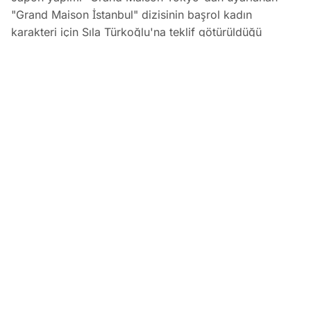
"Grand Maison İstanbul" dizisinin başrol kadın
karakteri için Sıla Türkoğlu'na teklif götürüldüğü
öğrenildi. Prime Video için Dass Yapım tarafından
hazırlanan ve Kerem Bürsin'in başrolünde yer alacağı 8
bölümlük projenin çekimlerinin Urla'da yapılması
planlanıyor.
Sıla Türkoğlu'na Kerem Bürsin'li Grand Maison İstanbul Dizis