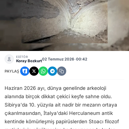
Haziran 2026 Arkeoloji Keşifleri: Sibirya'dan Roma'ya Öneml
EDİTÖR
02 Temmuz 2026
•
00:42
Koray Bozkurt
PAYLAŞ
Haziran 2026 ayı, dünya genelinde arkeoloji
alanında birçok dikkat çekici keşfe sahne oldu.
Sibirya'da 10. yüzyıla ait nadir bir mezarın ortaya
çıkarılmasından, İtalya'daki Herculaneum antik
kentinde kömürleşmiş papirüslerden Stoacı filozof