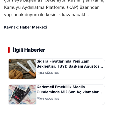
görmeye başlaması bekleniyor. Resmi işlem tarihi,
Kamuyu Aydınlatma Platformu (KAP) üzerinden
yapılacak duyuru ile kesinlik kazanacaktır.
Kaynak:
Haber Merkezi
İlgili Haberler
Sigara Fiyatlarında Yeni Zam
Beklentisi: TBYD Başkanı Ağustos
Ayını İşaret Etti
04 AĞUSTOS
Kademeli Emeklilik Meclis
Gündeminde Mi? Son Açıklamalar ve
Beklentiler
04 AĞUSTOS