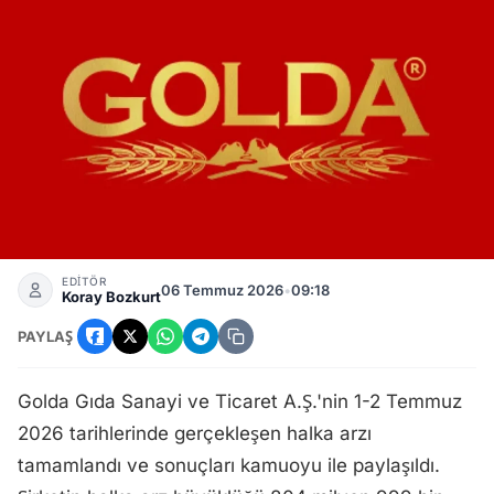
Golda Gıda Halka Arz Sonuçları Açıklandı, Borsa İstanbul'da 
EDİTÖR
06 Temmuz 2026
•
09:18
Koray Bozkurt
PAYLAŞ
Golda Gıda Sanayi ve Ticaret A.Ş.'nin 1-2 Temmuz
2026 tarihlerinde gerçekleşen halka arzı
tamamlandı ve sonuçları kamuoyu ile paylaşıldı.