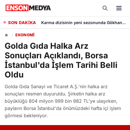
SON DAKİKA
Mudanya'da 10 Mahalleye Kesintisiz Su İçin Yeni Depo Projesinde Yüzde 70 İlerleme
/
EKONOMI
Golda Gıda Halka Arz
Sonuçları Açıklandı, Borsa
İstanbul'da İşlem Tarihi Belli
Oldu
Golda Gıda Sanayi ve Ticaret A.Ş.'nin halka arz
sonuçları resmen duyuruldu. Şirketin halka arz
büyüklüğü 804 milyon 999 bin 982 TL'ye ulaşırken,
payların Borsa İstanbul'da önümüzdeki hafta içi işlem
görmesi bekleniyor.